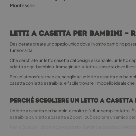
opzioni
Montessori
possono
essere
scelte
nella
Letti a casetta per bambini 
pagina
del
Desiderate creare uno spazio unico dove il vostro bambino possa cr
prodotto
funzionalità.
Che cerchiate un letto casetta dal design essenziale, un letto c
adatto a ogni bambino. Immaginate un letto a casetta dove il vostr
Per un’atmosfera magica, scegliete un letto a casetta per bambini, 
casetta con letto estraibile, è facile trovare il modello ideale ch
Perché scegliere un letto a casetta
Un letto a casetta per bambini è molto più di un semplice letto. È
estraibile o un letto a casetta a 2 posti, può ospitare un amico per
Per i più piccoli, abbiamo progettato il Lettino a casetta o il lett
bambini, con i suoi contorni rassicuranti e il suo design accoglien