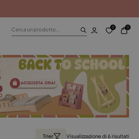
ore
Resi entro 100 giorni
Products
0
0
search
Trier
Visualizzazione di 6 risultati
Popo