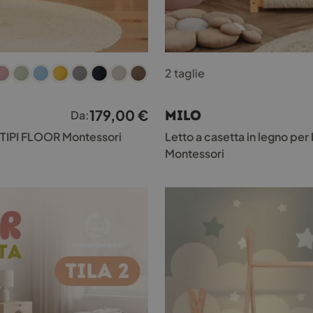
Questo
2 taglie
prodotto
ha
più
179,00
€
MILO
Da:
varianti.
Le
te TIPI FLOOR Montessori
Letto a casetta in legno per
opzioni
Montessori
possono
essere
scelte
nella
pagina
del
prodotto