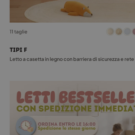
Questo
11 taglie
prodotto
ha
più
TIPI F
varianti.
Le
Letto a casetta in legno con barriera di sicurezza e re
opzioni
possono
essere
scelte
nella
pagina
del
prodotto