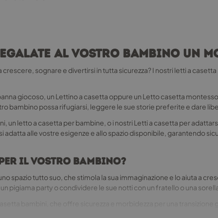
— Regalate al vostro bambino un
escere, sognare e divertirsi in tutta sicurezza? I nostri letti a casett
apanna giocoso, un Lettino a casetta oppure un Letto casetta montesso
o bambino possa rifugiarsi, leggere le sue storie preferite e dare liber
un letto a casetta per bambine, o i nostri Letti a casetta per adattarsi
e si adatta alle vostre esigenze e allo spazio disponibile, garantendo si
 per il vostro bambino?
 uno spazio tutto suo, che stimola la sua immaginazione e lo aiuta a cre
 un pigiama party o condividere le sue notti con un fratello o una sorell
o casetta bambini, che offre sicurezza e morbidezza per una transizione gra
te, è perfetto per offrire al vostro bambino un ambiente sicuro e rilass