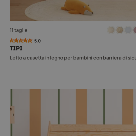
Questo
11 taglie
prodotto
ha
5.0
più
TIPI
varianti.
Le
Letto a casetta in legno per bambini con barriera di sic
opzioni
possono
essere
scelte
nella
pagina
del
prodotto