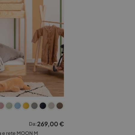
269,00
€
Da:
ssa e rete MOON M