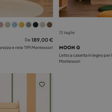
Questo
13 taglie
prodotto
ha
189,00
€
Da:
più
MOON G
urezza e rete TIPI Montessori
varianti.
Le
Letto a casetta in legno pe
opzioni
Montessori
possono
essere
scelte
nella
pagina
del
prodotto