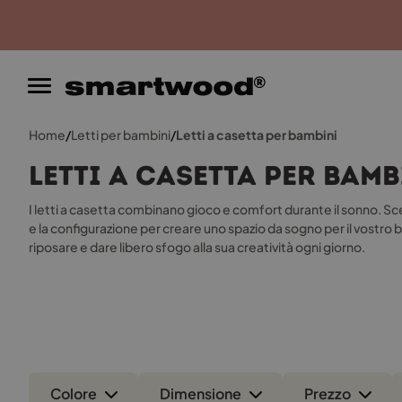
Garanzia del prezzo p
Home
/
Letti per bambini
/
Letti a casetta per bambini
Letti a casetta per bamb
I letti a casetta combinano gioco e comfort durante il sonno. Sceg
e la configurazione per creare uno spazio da sogno per il vostro
riposare e dare libero sfogo alla sua creatività ogni giorno.
Colore
Dimensione
Prezzo