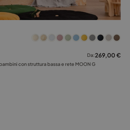
269,00
€
Da:
r bambini con struttura bassa e rete MOON G