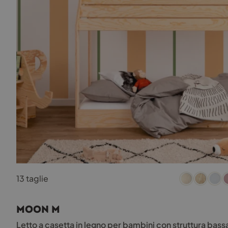
Questo
13 taglie
prodotto
ha
più
MOON M
varianti.
Le
Letto a casetta in legno per bambini con struttura ba