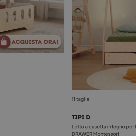
Questo
11 taglie
prodotto
ha
più
TIPI D
varianti.
Le
Letto a casetta in legno per 
opzioni
DRAWER Montessori