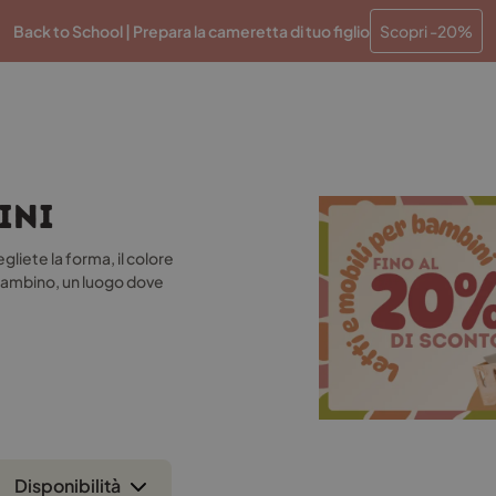
iù basso
Rate a interesse zero
Elaborazione entro 48 
Back to School | Prepara la cameretta di tuo figlio
Scopri -20%
ini
liete la forma, il colore
 bambino, un luogo dove
Disponibilità