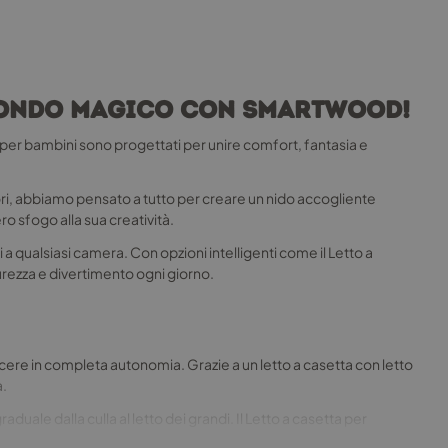
 mondo magico con Smartwood!
a per bambini sono progettati per unire comfort, fantasia e
ri, abbiamo pensato a tutto per creare un nido accogliente
o sfogo alla sua creatività.
 a qualsiasi camera. Con opzioni intelligenti come il Letto a
curezza e divertimento ogni giorno.
scere in completa autonomia. Grazie a un letto a casetta con letto
a.
duale dalla culla al letto dei grandi. Il Letto a casetta per
ante.